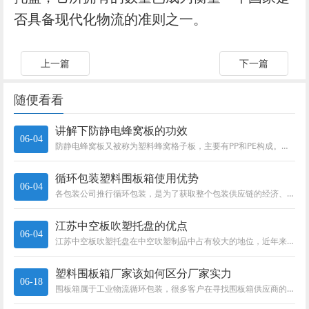
否具备现代化物流的准则之一。
上一篇
下一篇
随便看看
讲解下防静电蜂窝板的功效
06-04
防静电蜂窝板又被称为塑料蜂窝格子板，主要有PP和PE构成。防静电蜂窝板是塑料蜂窝板大家庭的一个成员，相关于普通蜂窝板，防...
循环包装塑料围板箱使用优势
06-04
各包装公司推行循环包装，是为了获取整个包装供应链的经济、社会与环境价值。具体表现在：1）改善工效和工人的安全。采用循环包...
江苏中空板吹塑托盘的优点
06-04
江苏中空板吹塑托盘在中空吹塑制品中占有较大的地位，近年来发展较快，托盘的作用是对产品进行装卸、存储中能够对单位产品起到负...
塑料围板箱厂家该如何区分厂家实力
06-18
围板箱属于工业物流循环包装，很多客户在寻找围板箱供应商的时候都希望能找到最直接的厂家。今天给大家讲讲如何来辨别和区分。